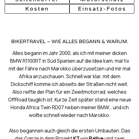
Kosten
Einsatz-Fotos
BIKERTRAVEL – WIE ALLES BEGANN & WARUM.
Alles begann im Jahr 2000, als ich mit meiner dicken
BMW R1100RT in Süd Spanien auf die Idee kam, mal fix
mit der Fähre nach Marokko überzusetzen und mir mal
Afrika anzuschauen. Schnell war klar, mit dem
Dickschiff komme ich abseits der Straßen nicht weit.
Also reifte der Plan für ein Zweitmotorrad, welches
OffRoad tauglich ist. Kurze Zeit später stand eine neue
Honda Africa Twin RD07 neben meiner BMW… und ich
wollte schnell wieder nach Marokko.
Also begannen auch gleich die ersten Umbauten. Das
das Ganze in dem Projekt
KT
win
Rallye
und zwei