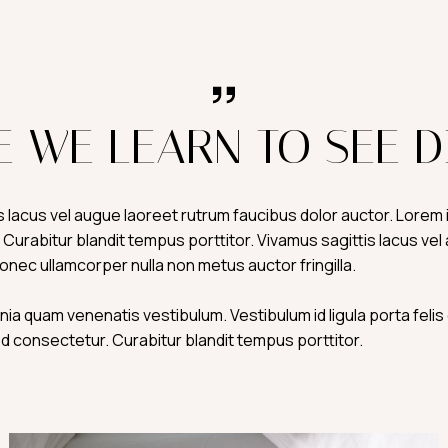
E WE LEARN TO SEE D
s lacus vel augue laoreet rutrum faucibus dolor auctor. Lorem 
 Curabitur blandit tempus porttitor. Vivamus sagittis lacus ve
Donec ullamcorper nulla non metus auctor fringilla.
ia quam venenatis vestibulum. Vestibulum id ligula porta feli
d consectetur. Curabitur blandit tempus porttitor.