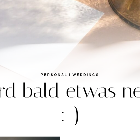
PERSONAL
|
WEDDINGS
ird bald etwas 
:-)