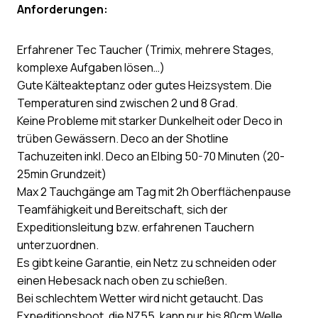
Anforderungen:
Erfahrener Tec Taucher (Trimix, mehrere Stages,
komplexe Aufgaben lösen…)
Gute Kälteakteptanz oder gutes Heizsystem. Die
Temperaturen sind zwischen 2 und 8 Grad.
Keine Probleme mit starker Dunkelheit oder Deco in
trüben Gewässern. Deco an der Shotline
Tachuzeiten inkl. Deco an Elbing 50-70 Minuten (20-
25min Grundzeit)
Max 2 Tauchgänge am Tag mit 2h Oberflächenpause
Teamfähigkeit und Bereitschaft, sich der
Expeditionsleitung bzw. erfahrenen Tauchern
unterzuordnen.
Es gibt keine Garantie, ein Netz zu schneiden oder
einen Hebesack nach oben zu schießen.
Bei schlechtem Wetter wird nicht getaucht. Das
Expeditionsboot, die NZ55, kann nur bis 80cm Welle