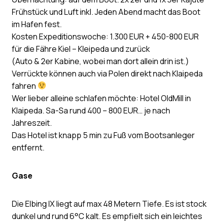
Frühstück und Luft inkl. Jeden Abend macht das Boot
im Hafen fest.
Kosten Expeditionswoche: 1.300 EUR + 450-800 EUR
für die Fähre Kiel – Kleipeda und zurück
(Auto & 2er Kabine, wobei man dort allein drin ist.)
Verrückte können auch via Polen direkt nach Klaipeda
fahren
Wer lieber alleine schlafen möchte: Hotel OldMill in
Klaipeda. Sa-Sa rund 400 – 800 EUR… je nach
Jahreszeit.
Das Hotel ist knapp 5 min zu Fuß vom Bootsanleger
entfernt.
Gase
Die Elbing IX liegt auf max 48 Metern Tiefe. Es ist stock
dunkel und rund 6°C kalt. Es empfielt sich ein leichtes