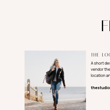
F
THE LO
A short des
vendor the
location an
thestudi