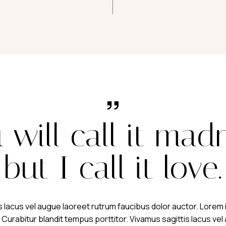
 will call it mad
but I call it love.
s lacus vel augue laoreet rutrum faucibus dolor auctor. Lorem 
 Curabitur blandit tempus porttitor. Vivamus sagittis lacus ve