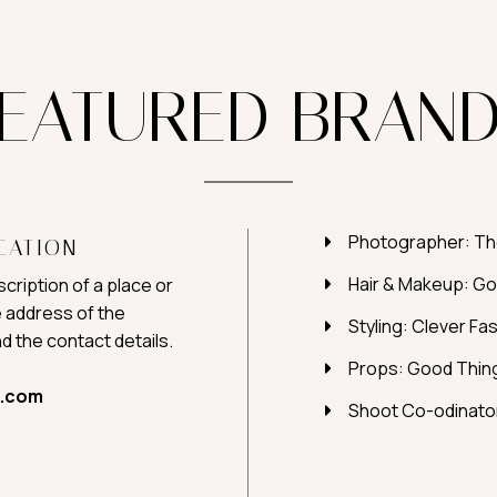
EATURED BRAN
Photographer: Th
CATION
Hair & Makeup: Go
cription of a place or
 address of the
Styling: Clever Fa
d the contact details.
Props: Good Thin
o.com
Shoot Co-odinator