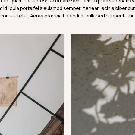
 leo quam. Pellentesque ornare sem lacinia quam venenatis v
 id ligula porta felis euismod semper. Aenean lacinia bibendu
consectetur. Aenean lacinia bibendum nulla sed consectetur.