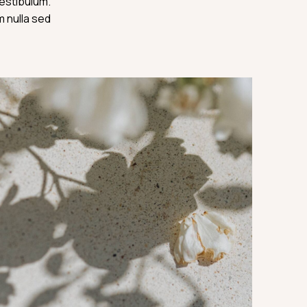
estibulum.
m nulla sed