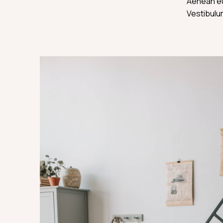
Aenean eu
Vestibulum