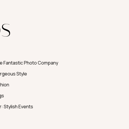
DS
e Fantastic Photo Company
rgeous Style
shion
gs
: Stylish Events