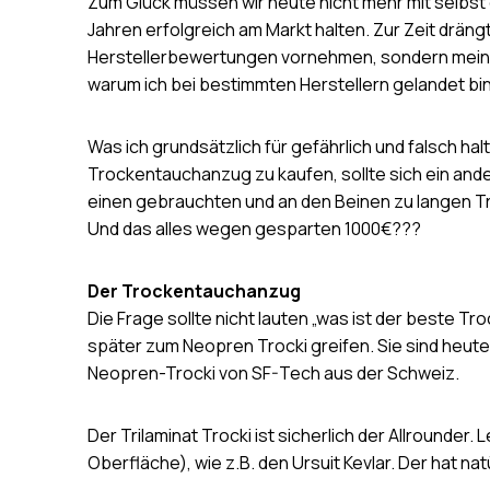
Zum Glück müssen wir heute nicht mehr mit selbst 
Jahren erfolgreich am Markt halten. Zur Zeit drängt
Herstellerbewertungen vornehmen, sondern meine E
warum ich bei bestimmten Herstellern gelandet bin.
Was ich grundsätzlich für gefährlich und falsch ha
Trockentauchanzug zu kaufen, sollte sich ein and
einen gebrauchten und an den Beinen zu langen Tro
Und das alles wegen gesparten 1000€???
Der Trockentauchanzug
Die Frage sollte nicht lauten „was ist der beste Tr
später zum Neopren Trocki greifen. Sie sind heute
Neopren-Trocki von SF-Tech aus der Schweiz.
Der Trilaminat Trocki ist sicherlich der Allrounde
Oberfläche), wie z.B. den Ursuit Kevlar. Der hat na