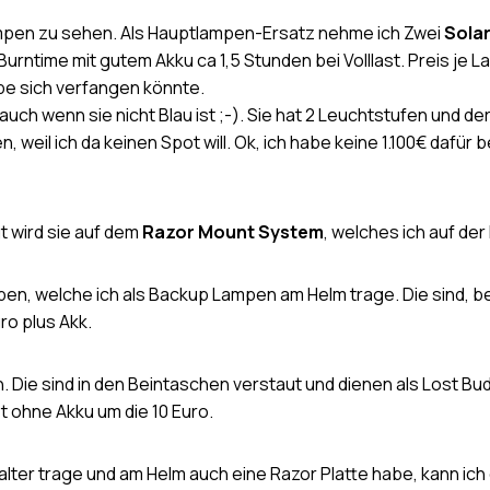
ampen zu sehen. Als Hauptlampen-Ersatz nehme ich Zwei
Sola
urntime mit gutem Akku ca 1,5 Stunden bei Volllast. Preis j
mpe sich verfangen könnte.
auch wenn sie nicht Blau ist ;-). Sie hat 2 Leuchtstufen und de
en, weil ich da keinen Spot will. Ok, ich habe keine 1.100€ dafü
 wird sie auf dem
Razor Mount System
, welches ich auf de
n, welche ich als Backup Lampen am Helm trage. Die sind, bei
ro plus Akk.
. Die sind in den Beintaschen verstaut und dienen als Lost B
 ohne Akku um die 10 Euro.
alter trage und am Helm auch eine Razor Platte habe, kann ich