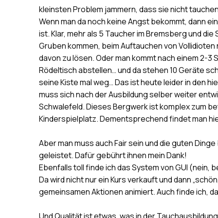
kleinsten Problem jammern, dass sie nicht tauch
Wenn man da noch keine Angst bekommt, dann einfa
ist. Klar, mehr als 5 Taucher im Bremsberg und die 
Gruben kommen, beim Auftauchen von Vollidioten nic
davon zu lösen. Oder man kommt nach einem 2-3 
Rödeltisch abstellen… und da stehen 10 Geräte sc
seine Kiste mal weg… Das ist heute leider in den 
muss sich nach der Ausbildung selber weiter entwick
Schwalefeld. Dieses Bergwerk ist komplex zum beta
Kinderspielplatz. Dementsprechend findet man hie
Aber man muss auch Fair sein und die guten Dinge 
geleistet. Dafür gebührt ihnen mein Dank!
Ebenfalls toll finde ich das System von GUI (nein, 
Da wird nicht nur ein Kurs verkauft und dann „sch
gemeinsamen Aktionen animiert. Auch finde ich, d
Und Qualität ist etwas, was in der Tauchausbildun