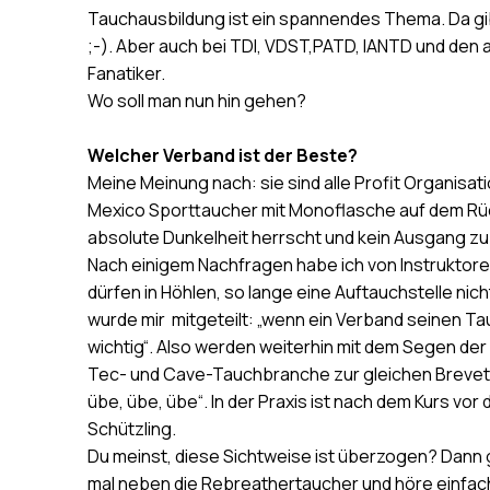
Tauchausbildung ist ein spannendes Thema. Da gib
;-). Aber auch bei TDI, VDST,PATD, IANTD und den 
Fanatiker.
Wo soll man nun hin gehen?
Welcher Verband ist der Beste?
Meine Meinung nach: sie sind alle Profit Organisat
Mexico Sporttaucher mit Monoflasche auf dem Rück
absolute Dunkelheit herrscht und kein Ausgang zu 
Nach einigem Nachfragen habe ich von Instrukto
dürfen in Höhlen, so lange eine Auftauchstelle nic
wurde mir mitgeteilt: „wenn ein Verband seinen T
wichtig“. Also werden weiterhin mit dem Segen de
Tec- und Cave-Tauchbranche zur gleichen Brevet-
übe, übe, übe“. In der Praxis ist nach dem Kurs v
Schützling.
Du meinst, diese Sichtweise ist überzogen? Dann 
mal neben die Rebreathertaucher und höre einfac