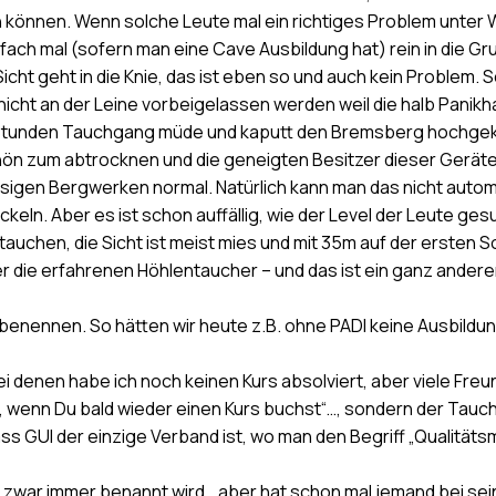
en können. Wenn solche Leute mal ein richtiges Problem unte
ch mal (sofern man eine Cave Ausbildung hat) rein in die Gr
Sicht geht in die Knie, das ist eben so und auch kein Problem.
ht an der Leine vorbeigelassen werden weil die halb Panikhaft 
Stunden Tauchgang müde und kaputt den Bremsberg hochgekra
hön zum abtrocknen und die geneigten Besitzer dieser Geräte 
hiesigen Bergwerken normal. Natürlich kann man das nicht aut
eln. Aber es ist schon auffällig, wie der Level der Leute gesu
uchen, die Sicht ist meist mies und mit 35m auf der ersten So
r die erfahrenen Höhlentaucher – und das ist ein ganz ande
benennen. So hätten wir heute z.B. ohne PADI keine Ausbildun
bei denen habe ich noch keinen Kurs absolviert, aber viele Freu
ön, wenn Du bald wieder einen Kurs buchst“…, sondern der Tauc
ass GUI der einzige Verband ist, wo man den Begriff „Qualitä
g zwar immer benannt wird… aber hat schon mal jemand bei sein