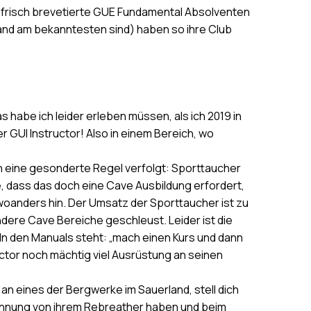
h frisch brevetierte GUE Fundamental Absolventen
hland am bekanntesten sind) haben so ihre Club
s habe ich leider erleben müssen, als ich 2019 in
GUI Instructor! Also in einem Bereich, wo
 eine gesonderte Regel verfolgt: Sporttaucher
te, dass das doch eine Cave Ausbildung erfordert,
woanders hin. Der Umsatz der Sporttaucher ist zu
ere Cave Bereiche geschleust. Leider ist die
n den Manuals steht: „mach einen Kurs und dann
uctor noch mächtig viel Ausrüstung an seinen
n eines der Bergwerke im Sauerland, stell dich
 Ahnung von ihrem Rebreather haben und beim