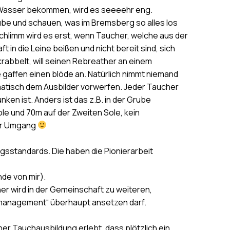
r Wasser bekommen, wird es seeeehr eng.
ube und schauen, was im Bremsberg so alles los
 Schlimm wird es erst, wenn Taucher, welche aus der
in die Leine beißen und nicht bereit sind, sich
bbelt, will seinen Rebreather an einem
gaffen einen blöde an. Natürlich nimmt niemand
omatisch dem Ausbilder vorwerfen. Jeder Taucher
nken ist. Anders ist das z.B. in der Grube
le und 70m auf der Zweiten Sole, kein
rer Umgang
gsstandards. Die haben die Pionierarbeit
nde von mir).
her wird in der Gemeinschaft zu weiteren,
tsmanagement“ überhaupt ansetzen darf.
er Tauchausbildung erlebt, dass plötzlich ein