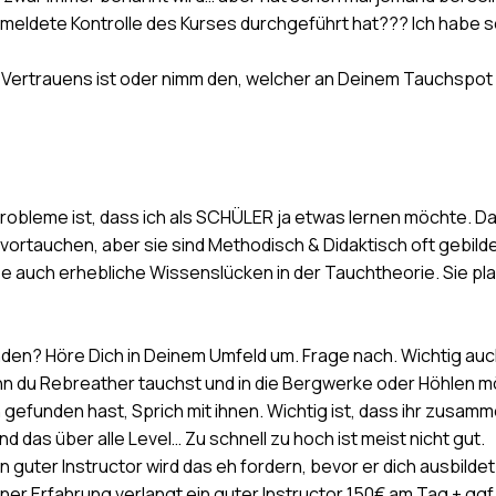
emeldete Kontrolle des Kurses durchgeführt hat??? Ich habe s
 Vertrauens ist oder nimm den, welcher an Deinem Tauchspot a
probleme ist, dass ich als SCHÜLER ja etwas lernen möchte. D
vortauchen, aber sie sind Methodisch & Didaktisch oft gebilde
 auch erhebliche Wissenslücken in der Tauchtheorie. Sie plap
finden? Höre Dich in Deinem Umfeld um. Frage nach. Wichtig au
nn du Rebreather tauchst und in die Bergwerke oder Höhlen mö
 gefunden hast, Sprich mit ihnen. Wichtig ist, dass ihr zusam
und das über alle Level… Zu schnell zu hoch ist meist nicht gut.
uter Instructor wird das eh fordern, bevor er dich ausbilde
iner Erfahrung verlangt ein guter Instructor 150€ am Tag + ggf