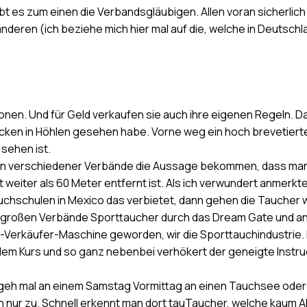
t es zum einen die Verbandsgläubigen. Allen voran sicherlic
anderen (ich beziehe mich hier mal auf die, welche in Deutsc
ionen. Und für Geld verkaufen sie auch ihre eigenen Regeln. Da
en in Höhlen gesehen habe. Vorne weg ein hoch brevetierter 
sehen ist.
ren verschiedener Verbände die Aussage bekommen, dass man
ht weiter als 60 Meter entfernt ist. Als ich verwundert anmerk
auchschulen in Mexico das verbietet, dann gehen die Taucher 
r großen Verbände Sporttaucher durch das Dream Gate und and
Verkäufer-Maschine geworden, wir die Sporttauchindustrie. I
or dem Kurs und so ganz nebenbei verhökert der geneigte Instr
geh mal an einem Samstag Vormittag an einen Tauchsee oder a
h nur zu. Schnell erkennt man dort tauTaucher, welche kaum