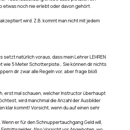
o etwas noch nie erlebt oder davon gehört.
kzeptiert wird. Z.B. kommt man nicht mit jedem
as setzt natürlich voraus, dass mein Lehrer LEHREN
t wie 5 Meter Schotterpiste… Sie können dir nichts
pern dir zwar alle Regeln vor, aber frage bloß
ch, erst mal schauen, welcher Instructor überhaupt
chtest, wird manchmal die Anzahl der Ausbilder
men klar kommt! Vorsicht, wenn du auf einen sehr
t. Wenn er für den Schnuppertauchgang Geld will,
. Eintrittsgelder. Also Vorsicht vor Angeboten, wo