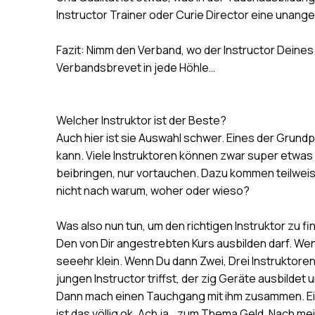
Instructor Trainer oder Curie Director eine unang
Fazit: Nimm den Verband, wo der Instructor Deines
Verbandsbrevet in jede Höhle…
Welcher Instruktor ist der Beste?
Auch hier ist sie Auswahl schwer. Eines der Grund
kann. Viele Instruktoren können zwar super etwas 
beibringen, nur vortauchen. Dazu kommen teilweise
nicht nach warum, woher oder wieso?
Was also nun tun, um den richtigen Instruktor zu 
Den von Dir angestrebten Kurs ausbilden darf. We
seeehr klein. Wenn Du dann Zwei, Drei Instruktoren
jungen Instructor triffst, der zig Geräte ausbildet 
Dann mach einen Tauchgang mit ihm zusammen. Ein g
ist das völlig ok. Ach ja… zum Thema Geld. Nach me