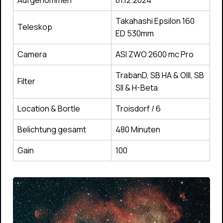
Aufgenommen
01.12.2024
Takahashi Epsilon 160
Teleskop
ED 530mm
Camera
ASI ZWO 2600 mc Pro
TrabanD, SB HA & OIII, SB
Filter
SII & H-Beta
Location & Bortle
Troisdorf / 6
Belichtung gesamt
480 Minuten
Gain
100