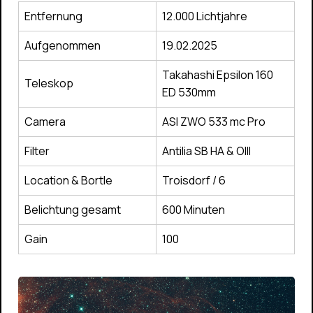
Entfernung
12.000 Lichtjahre
Aufgenommen
19.02.2025
Takahashi Epsilon 160
Teleskop
ED 530mm
Camera
ASI ZWO 533 mc Pro
Filter
Antilia SB HA & OIII
Location & Bortle
Troisdorf / 6
Belichtung gesamt
600 Minuten
Gain
100