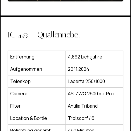
IC-443 – Quallennebel
Entfernung
4.892 Lichtjahre
Aufgenommen
29.11.2024
Teleskop
Lacerta 250/1000
Camera
ASI ZWO 2600 mc Pro
Filter
Antilia Triband
Location & Bortle
Troisdorf / 6
Belichtung gesamt
460 Minuten