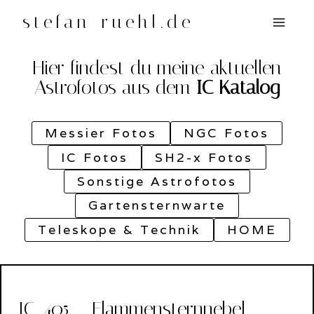
Zum
stefan-ruehl.de
Inhalt
springen
Hier findest du meine aktuellen
Astrofotos aus dem
IC Katalog
Messier Fotos
NGC Fotos
IC Fotos
SH2-x Fotos
Sonstige Astrofotos
Gartensternwarte
Teleskope & Technik
HOME
IC-405 – Flammensternnebel