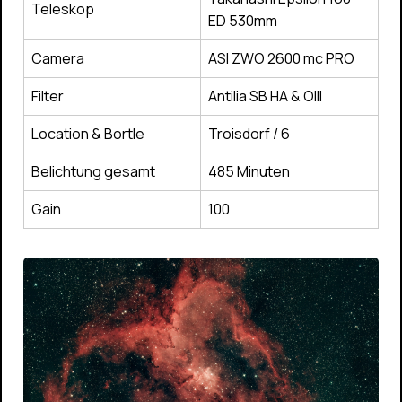
Teleskop
ED 530mm
Camera
ASI ZWO 2600 mc PRO
Filter
Antilia SB HA & OIII
Location & Bortle
Troisdorf / 6
Belichtung gesamt
485 Minuten
Gain
100