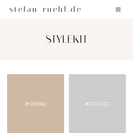
Zum
stefan-ruehl.de
Inhalt
springen
STYLEKIT
#CFB9A2
#CCCCCC