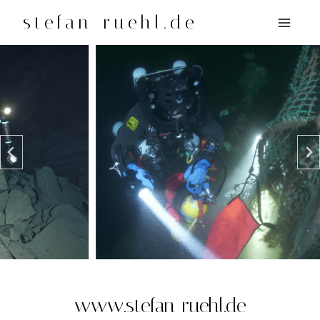
Zum
stefan-ruehl.de
Inhalt
springen
…
www.stefan-ruehl.de